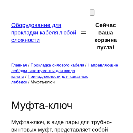
Перейти
к
содержимому
Оборудование для
Сейчас
прокладки кабеля любой
ваша
сложности
корзина
пуста!
Главная
/
Прокладка силового кабеля
/
Направляющие
лебёдки, инструменты для ввода
каната
/
Принадлежности для канатных
лебёдок
/ Муфта-ключ
Муфта-ключ
Муфта-ключ, в виде пары для трубно-
винтовых муфт, представляет собой