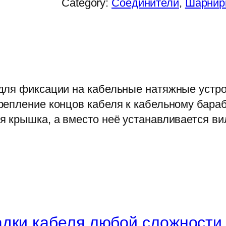
Category:
Соединители
, 
Шарниры
для фиксации на кабельные натяжные устро
епление концов кабеля к кабельному бараб
 крышка, а вместо неё устанавливается ви
дки кабеля любой сложности