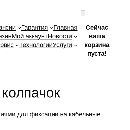
ансии
Гарантия
Главная
Сейчас
азин
Мой аккаунт
Новости
ваша
рвис
Технологии
Услуги
корзина
пуста!
колпачок
тиями для фиксации на кабельные