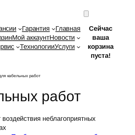
ансии
Гарантия
Главная
Сейчас
азин
Мой аккаунт
Новости
ваша
рвис
Технологии
Услуги
корзина
пуста!
 для кабельных работ
льных работ
т воздействия неблагоприятных
ах