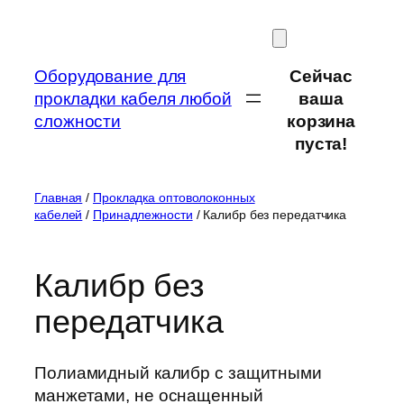
Перейти
к
содержимому
Оборудование для
Сейчас
прокладки кабеля любой
ваша
сложности
корзина
пуста!
Главная
/
Прокладка оптоволоконных
кабелей
/
Принадлежности
/ Калибр без передатчика
Калибр без
передатчика
Полиамидный калибр с защитными
манжетами, не оснащенный