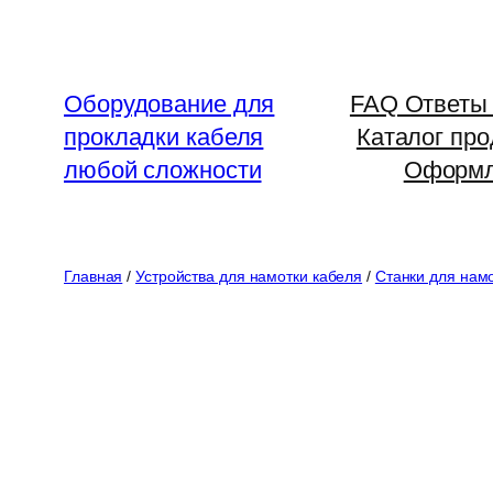
Перейти
к
содержимому
Оборудование для
FAQ Ответы 
прокладки кабеля
Каталог про
любой сложности
Оформл
Главная
/
Устройства для намотки кабеля
/
Станки для нам