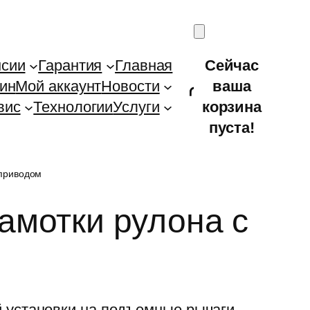
нсии
Гарантия
Главная
Сейчас
ин
Мой аккаунт
Новости
ваша
вис
Технологии
Услуги
корзина
пуста!
 приводом
амотки рулона с
й установки на подъемные рычаги