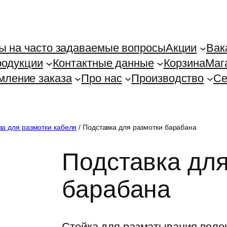
ы на часто задаваемые вопросы
Акции
Вак
родукции
Контактные данные
Корзина
Маг
ление заказа
Про нас
Производство
Се
ва для размотки кабеля
/ Подставка для размотки барабана
Подставка для
барабана
Стойка для разматывания волок