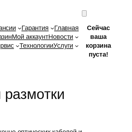
ансии
Гарантия
Главная
Сейчас
азин
Мой аккаунт
Новости
ваша
рвис
Технологии
Услуги
корзина
пуста!
 размотки
онно-оптических кабелей и