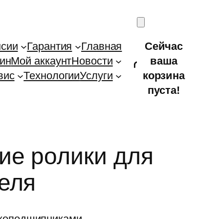
нсии
Гарантия
Главная
Сейчас
ин
Мой аккаунт
Новости
ваша
вис
Технологии
Услуги
корзина
пуста!
ие ролики для
еля
икоподшипниками