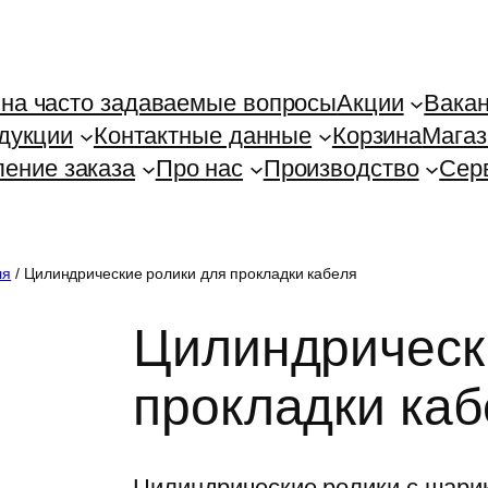
на часто задаваемые вопросы
Акции
Вака
дукции
Контактные данные
Корзина
Магаз
ение заказа
Про нас
Производство
Сер
ля
/ Цилиндрические ролики для прокладки кабеля
Цилиндрическ
прокладки каб
Цилиндрические ролики с шар